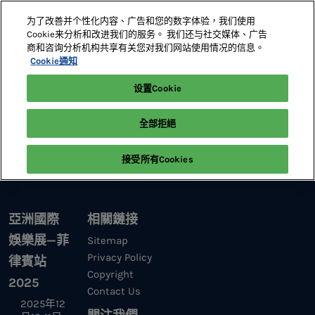
直
为了改善并个性化内容、广告和您的数字体验，我们使用
接
Cookie来分析和改进我们的服务。 我们还与社交媒体、广告
跳
商和咨询分析机构共享有关您对我们网站使用情况的信息。
2025年12月10-11日
觀衆登記
澳門站
轉
Cookie通知
馬尼拉萬豪酒店大宴會廳
至
设置Cookie
Home
內
參展資訊 | G2E ASIA @ the Philippines | 亞洲國際娛樂展—菲律
容
全部拒絕
賓站 | Global Gaming Expo Asia
接受所有Cookies
亞洲國際
相關鏈接
娛樂展—菲
Sitemap
Privacy Policy
律賓站
Copyright
2025
Contact Us
2025年12