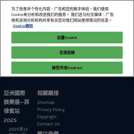
直
为了改善并个性化内容、广告和您的数字体验，我们使用
接
Cookie来分析和改进我们的服务。 我们还与社交媒体、广告
跳
商和咨询分析机构共享有关您对我们网站使用情况的信息。
2025年12月10-11日
觀衆登記
澳門站
轉
Cookie通知
馬尼拉萬豪酒店大宴會廳
至
设置Cookie
Home
內
參展資訊 | G2E ASIA @ the Philippines | 亞洲國際娛樂展—菲律
容
全部拒絕
賓站 | Global Gaming Expo Asia
接受所有Cookies
亞洲國際
相關鏈接
娛樂展—菲
Sitemap
Privacy Policy
律賓站
Copyright
2025
Contact Us
2025年12