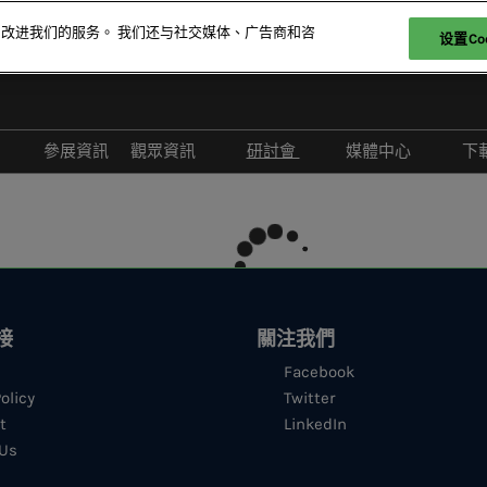
和改进我们的服务。 我们还与社交媒体、广告商和咨
设置Coo
參展資訊
觀眾資訊
研討會
媒體中心
下
我們
Privileges Program
演講嘉賓名錄
合作媒體
ners & Sponsors
前往展會
研討會議程
媒體登記
酒店
新聞稿
現場活動
接
關注我們
IT Marketing MasterClass
Facebook
olicy
Twitter
t
LinkedIn
 Us