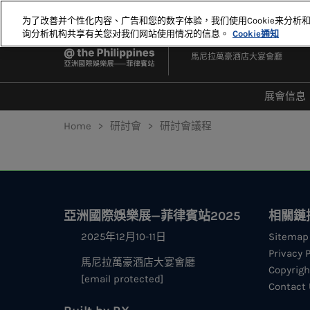
直
为了改善并个性化内容、广告和您的数字体验，我们使用Cookie来分析
接
询分析机构共享有关您对我们网站使用情况的信息。
Cookie通知
2025年12月10-11日
跳
馬尼拉萬豪酒店大宴會廳
轉
至
內
展會信息
容
聯係
Home
研討會
研討會議程
Part
亞洲國際娛樂展—菲律賓站2025
相關鏈
2025年12月10-11日
Sitemap
Privacy P
馬尼拉萬豪酒店大宴會廳
Copyrigh
[email protected]
Contact